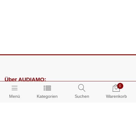
Über AUDIAMO:
0
Impressum
Menü
Kategorien
Suchen
Warenkorb
AGB
Datenschutz
Presse
Partnerprogramm