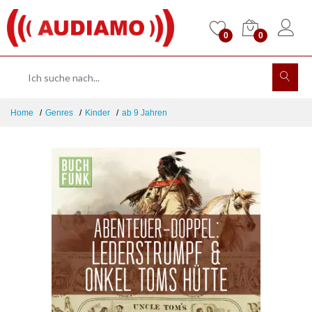
0
0
Home
Genres
Kinder
ab 9 Jahren