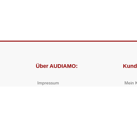
Über AUDIAMO:
Kund
Impressum
Mein 
AGB
Bestel
Datenschutz
Presse
Partnerprogramm