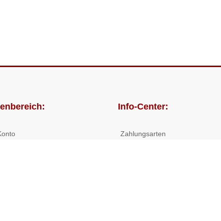
enbereich:
Info-Center:
Konto
Zahlungsarten
lungen
Versandkosten/Lieferzeiten
Widerrufsrecht
Nutzungsbedingungen
Allgemeine Hilfe