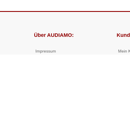
Über AUDIAMO:
Kund
Impressum
Mein 
AGB
Bestel
Datenschutz
Presse
Partnerprogramm
© 2026 ((( AUDIAMO ))) - Hörbücher und Hörspiele