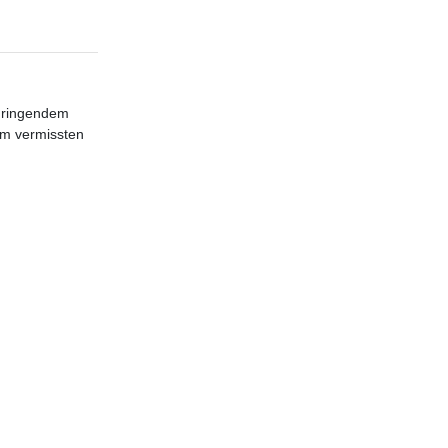
 dringendem
rem vermissten