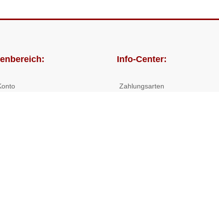
enbereich:
Info-Center:
Konto
Zahlungsarten
lungen
Versandkosten/Lieferzeiten
Widerrufsrecht
Nutzungsbedingungen
Allgemeine Hilfe
 Shop