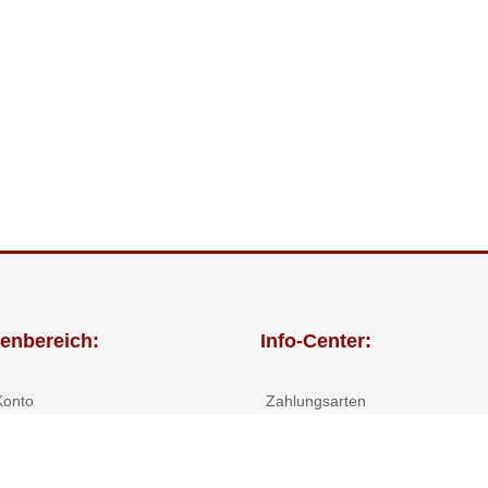
enbereich:
Info-Center:
Konto
Zahlungsarten
lungen
Versandkosten/Lieferzeiten
Widerrufsrecht