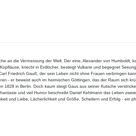
he an die Vermessung der Welt. Der eine, Alexander von Humboldt, ka
t Kopfläuse, kriecht in Erdlöcher, besteigt Vulkane und begegnet Seeu
rl Friedrich Gauß, der sein Leben nicht ohne Frauen verbringen kan
ren - er beweist auch im heimischen Göttingen, das der Raum sich krü
 1828 in Berlin. Doch kaum steigt Gaus aus seiner Kutsche verstricken
Phantasie und viel Humor beschreibt Daniel Kehlmann das Leben zweier
t und Liebe, Lächerlichkeit und Größe, Scheitern und Erfolg - ein ph