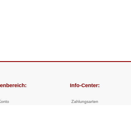
enbereich:
Info-Center:
Konto
Zahlungsarten
lungen
Versandkosten/Lieferzeiten
Widerrufsrecht
Nutzungsbedingungen