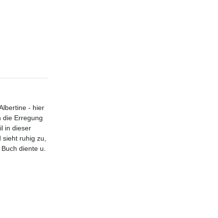
lbertine - hier
in die Erregung
l in dieser
sieht ruhig zu,
s Buch diente u.