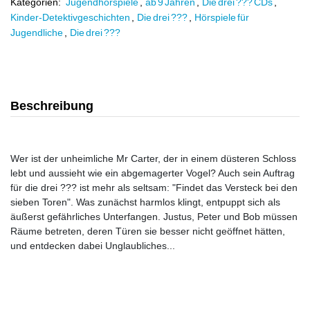
Kategorien:
Jugendhörspiele
,
ab 9 Jahren
,
Die drei ??? CDs
,
Kinder-Detektivgeschichten
,
Die drei ???
,
Hörspiele für
Jugendliche
,
Die drei ???
Beschreibung
Wer ist der unheimliche Mr Carter, der in einem düsteren Schloss
lebt und aussieht wie ein abgemagerter Vogel? Auch sein Auftrag
für die drei ??? ist mehr als seltsam: "Findet das Versteck bei den
sieben Toren". Was zunächst harmlos klingt, entpuppt sich als
äußerst gefährliches Unterfangen. Justus, Peter und Bob müssen
Räume betreten, deren Türen sie besser nicht geöffnet hätten,
und entdecken dabei Unglaubliches...