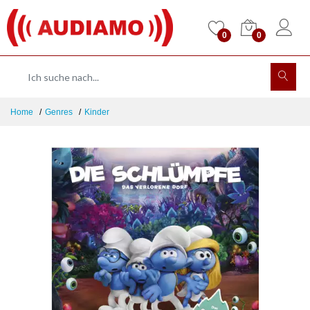
0
0
Home
Genres
Kinder