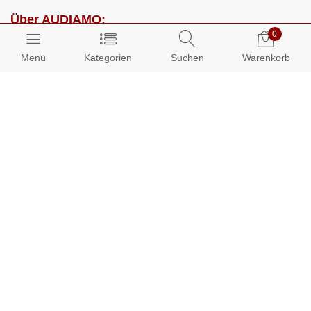
Über AUDIAMO:
0
Impressum
Menü
Kategorien
Suchen
Warenkorb
AGB
Datenschutz
Presse
Partnerprogramm
Kundenbereich:
Mein Konto
Bestellungen
Info-Center: