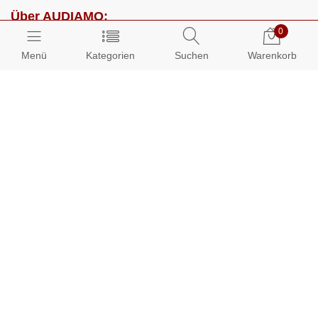
Über AUDIAMO:
0
Impressum
Menü
Kategorien
Suchen
Warenkorb
AGB
Datenschutz
Presse
Partnerprogramm
Kundenbereich:
Mein Konto
Bestellungen
Info-Center: