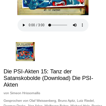
Die PSI-Akten 15: Tanz der
Satanskobolde (Download) Die PSI-
Akten
von
Simeon Hrissomallis
Gesprochen von
Olaf Weissenberg
,
Bruno Apitz
,
Lutz Riedel
,
Dagmar Dreke
,
Jörg Adae
,
Wolfgang Bahro
,
Michael Holz
,
Regina