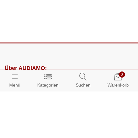
Über AUDIAMO:
0
Impressum
Menü
Kategorien
Suchen
Warenkorb
AGB
Datenschutz
Presse
Partnerprogramm