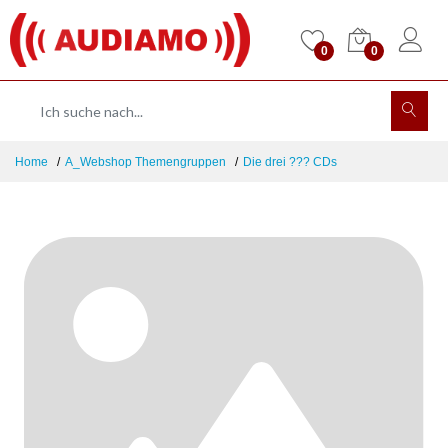
0
0
Home
A_Webshop Themengruppen
Die drei ??? CDs