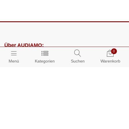
Über AUDIAMO:
0
Impressum
Menü
Kategorien
Suchen
Warenkorb
AGB
Datenschutz
Presse
Partnerprogramm
Kundenbereich:
Mein Konto