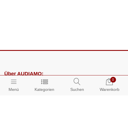
Über AUDIAMO:
0
Impressum
Menü
Kategorien
Suchen
Warenkorb
AGB
Datenschutz
Presse
Partnerprogramm