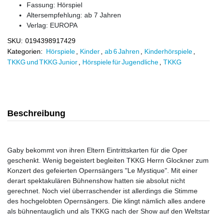
Fassung: Hörspiel
Altersempfehlung: ab 7 Jahren
Verlag:
EUROPA
SKU:
0194398917429
Kategorien:
Hörspiele
,
Kinder
,
ab 6 Jahren
,
Kinderhörspiele
,
TKKG und TKKG Junior
,
Hörspiele für Jugendliche
,
TKKG
Beschreibung
Gaby bekommt von ihren Eltern Eintrittskarten für die Oper
geschenkt. Wenig begeistert begleiten TKKG Herrn Glockner zum
Konzert des gefeierten Opernsängers "Le Mystique". Mit einer
derart spektakulären Bühnenshow hatten sie absolut nicht
gerechnet. Noch viel überraschender ist allerdings die Stimme
des hochgelobten Opernsängers. Die klingt nämlich alles andere
als bühnentauglich und als TKKG nach der Show auf den Weltstar