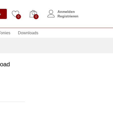
Anmelden
n
Registrieren
0
0
Tonies
Downloads
Road