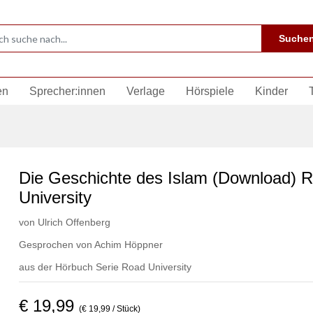
Suche
en
Sprecher:innen
Verlage
Hörspiele
Kinder
Die Geschichte des Islam (Download) 
University
von
Ulrich Offenberg
Gesprochen von
Achim Höppner
aus der Hörbuch Serie
Road University
€ 19,99
(€ 19,99 / Stück)