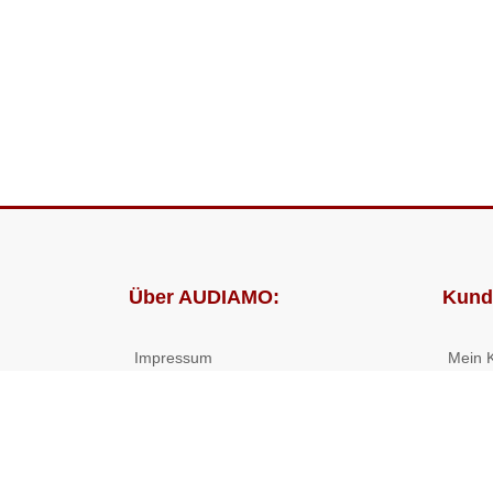
Über AUDIAMO:
Kund
Impressum
Mein 
AGB
Bestel
Datenschutz
Presse
Partnerprogramm