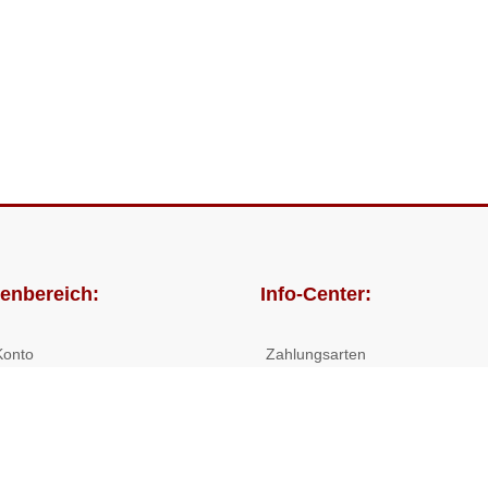
enbereich:
Info-Center:
Konto
Zahlungsarten
lungen
Versandkosten/Lieferzeiten
Widerrufsrecht
Nutzungsbedingungen
Allgemeine Hilfe