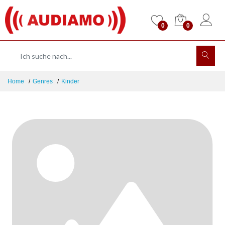
0
0
Home
Genres
Kinder