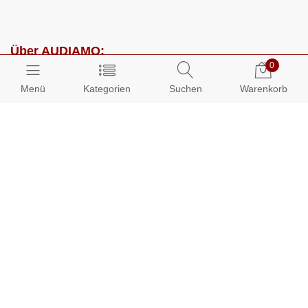
Über AUDIAMO:
0
Impressum
Menü
Kategorien
Suchen
Warenkorb
AGB
Datenschutz
Presse
Partnerprogramm
Kundenbereich:
Mein Konto
Bestellungen