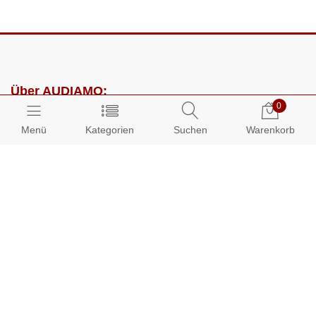
Über AUDIAMO:
0
Impressum
Menü
Kategorien
Suchen
Warenkorb
AGB
Datenschutz
Presse
Partnerprogramm
Kundenbereich:
Mein Konto