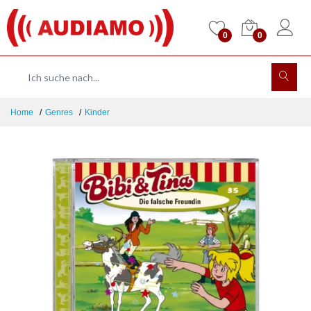
0
0
Home
Genres
Kinder