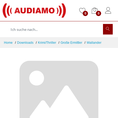
0
0
Home
Downloads
Krimi/Thriller
Große Ermittler
Wallander