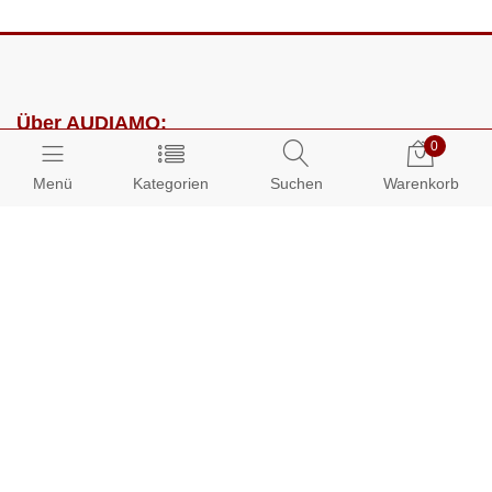
Über AUDIAMO:
0
Impressum
Menü
Kategorien
Suchen
Warenkorb
AGB
Datenschutz
Presse
Partnerprogramm
Kundenbereich:
Mein Konto
Bestellungen