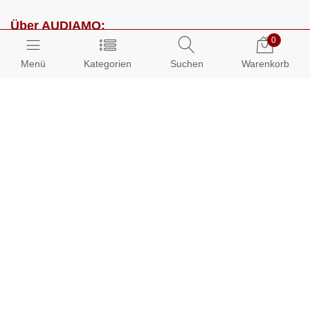
Über AUDIAMO:
0
Impressum
Menü
Kategorien
Suchen
Warenkorb
AGB
Datenschutz
Presse
Partnerprogramm
Kundenbereich:
Mein Konto
Bestellungen
Info-Center: