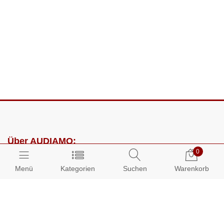
Über AUDIAMO:
0
Impressum
Menü
Kategorien
Suchen
Warenkorb
AGB
Datenschutz
Presse