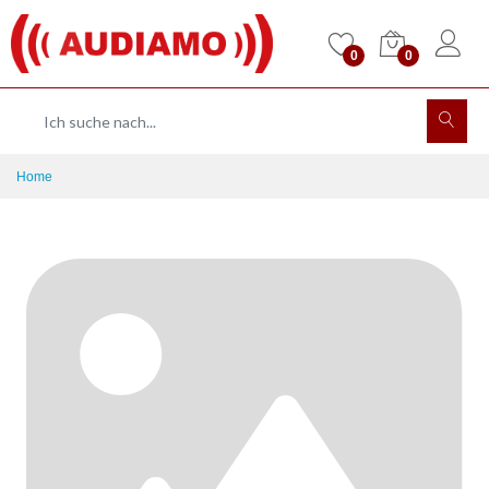
0
0
Home