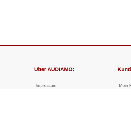
Über AUDIAMO:
Kund
Impressum
Mein 
AGB
Bestel
Datenschutz
Presse
Partnerprogramm