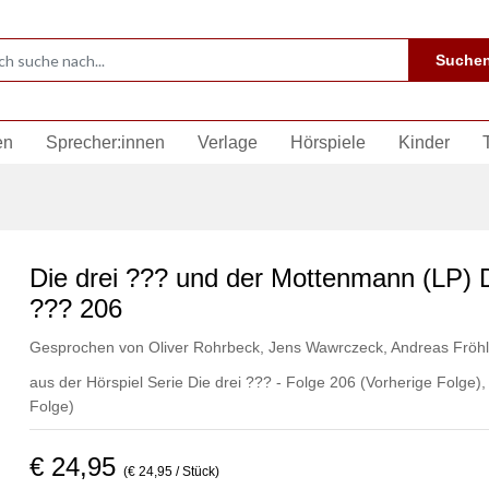
Suche
en
Sprecher:innen
Verlage
Hörspiele
Kinder
Die drei ??? und der Mottenmann (LP) D
??? 206
Gesprochen von
Oliver Rohrbeck
,
Jens Wawrczeck
,
Andreas Fröhl
aus der Hörspiel Serie Die drei ??? - Folge 206
(Vorherige Folge)
Folge)
€ 24,95
(€ 24,95 / Stück)