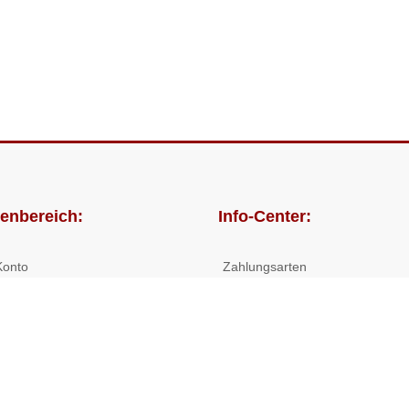
enbereich:
Info-Center:
Konto
Zahlungsarten
lungen
Versandkosten/Lieferzeiten
Widerrufsrecht
Nutzungsbedingungen
Allgemeine Hilfe