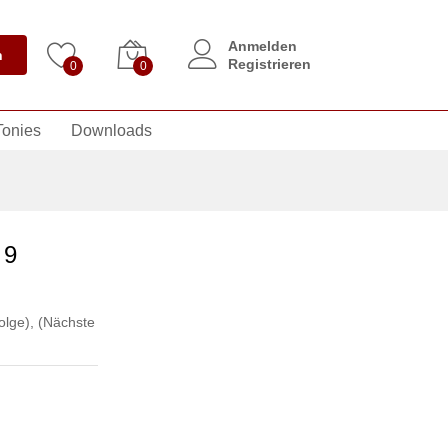
Anmelden
n
Registrieren
0
0
Tonies
Downloads
 9
olge)
,
(Nächste