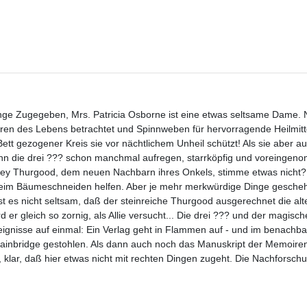
ange Zugegeben, Mrs. Patricia Osborne ist eine etwas seltsame Dame. 
hren des Lebens betrachtet und Spinnweben für hervorragende Heilmittel
ett gezogener Kreis sie vor nächtlichem Unheil schützt! Als sie aber a
kann die drei ??? schon manchmal aufregen, starrköpfig und voreingen
esley Thurgood, dem neuen Nachbarn ihres Onkels, stimme etwas nicht? 
 beim Bäumeschneiden helfen. Aber je mehr merkwürdige Dinge gesche
st es nicht seltsam, daß der steinreiche Thurgood ausgerechnet die alt
 er gleich so zornig, als Allie versucht... Die drei ??? und der magisch
gnisse auf einmal: Ein Verlag geht in Flammen auf - und im benachba
Bainbridge gestohlen. Als dann auch noch das Manuskript der Memoire
, klar, daß hier etwas nicht mit rechten Dingen zugeht. Die Nachforschu