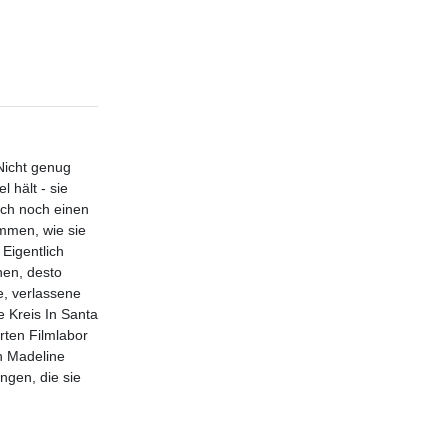
Nicht genug
 hält - sie
uch noch einen
ommen, wie sie
Eigentlich
hen, desto
e, verlassene
e Kreis In Santa
rten Filmlabor
n Madeline
ngen, die sie