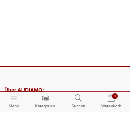
Über AUDIAMO:
0
Impressum
Menü
Kategorien
Suchen
Warenkorb
AGB
Datenschutz