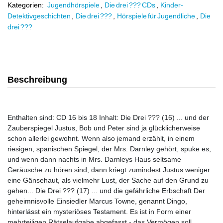
Kategorien:
Jugendhörspiele
,
Die drei ??? CDs
,
Kinder-
Detektivgeschichten
,
Die drei ???
,
Hörspiele für Jugendliche
,
Die
drei ???
Beschreibung
Enthalten sind: CD 16 bis 18 Inhalt: Die Drei ??? (16) ... und der
Zauberspiegel Justus, Bob und Peter sind ja glücklicherweise
schon allerlei gewohnt. Wenn also jemand erzählt, in einem
riesigen, spanischen Spiegel, der Mrs. Darnley gehört, spuke es,
und wenn dann nachts in Mrs. Darnleys Haus seltsame
Geräusche zu hören sind, dann kriegt zumindest Justus weniger
eine Gänsehaut, als vielmehr Lust, der Sache auf den Grund zu
gehen... Die Drei ??? (17) ... und die gefährliche Erbschaft Der
geheimnisvolle Einsiedler Marcus Towne, genannt Dingo,
hinterlässt ein mysteriöses Testament. Es ist in Form einer
mehrteiligen Rätselaufgabe abgefasst - das Vermögen soll