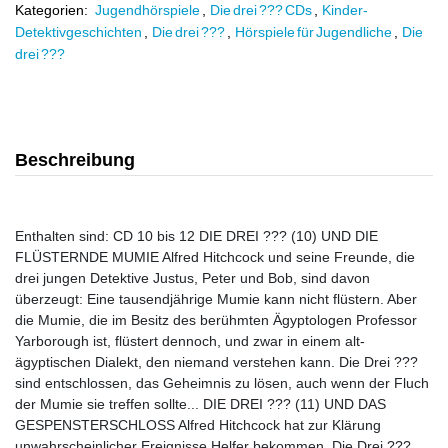
Kategorien:
Jugendhörspiele
,
Die drei ??? CDs
,
Kinder-
Detektivgeschichten
,
Die drei ???
,
Hörspiele für Jugendliche
,
Die
drei ???
Beschreibung
Enthalten sind: CD 10 bis 12 DIE DREI ??? (10) UND DIE
FLÜSTERNDE MUMIE Alfred Hitchcock und seine Freunde, die
drei jungen Detektive Justus, Peter und Bob, sind davon
überzeugt: Eine tausendjährige Mumie kann nicht flüstern. Aber
die Mumie, die im Besitz des berühmten Ägyptologen Professor
Yarborough ist, flüstert dennoch, und zwar in einem alt-
ägyptischen Dialekt, den niemand verstehen kann. Die Drei ???
sind entschlossen, das Geheimnis zu lösen, auch wenn der Fluch
der Mumie sie treffen sollte... DIE DREI ??? (11) UND DAS
GESPENSTERSCHLOSS Alfred Hitchcock hat zur Klärung
unwahrscheinlicher Ereignisse Helfer bekommen, Die Drei ???