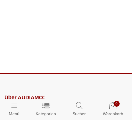
Über AUDIAMO:
0
Impressum
Menü
Kategorien
Suchen
Warenkorb
AGB
Datenschutz