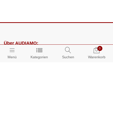
Über AUDIAMO:
0
Impressum
Menü
Kategorien
Suchen
Warenkorb
AGB
Datenschutz
Presse
Partnerprogramm
Kundenbereich: