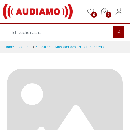
0
0
Home
Genres
Klassiker
Klassiker des 19. Jahrhunderts