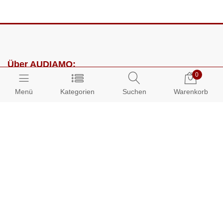
Über AUDIAMO:
0
Impressum
Menü
Kategorien
Suchen
Warenkorb
AGB
Datenschutz
Presse
Partnerprogramm
Kundenbereich:
Mein Konto