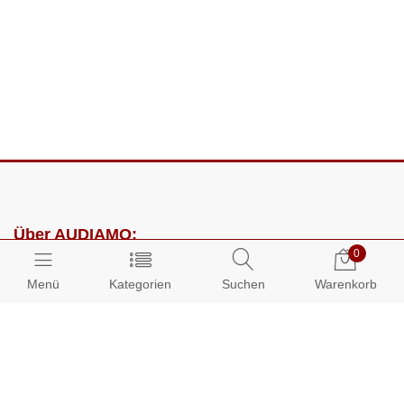
Über AUDIAMO:
0
Impressum
Menü
Kategorien
Suchen
Warenkorb
AGB
Datenschutz
Presse
Partnerprogramm