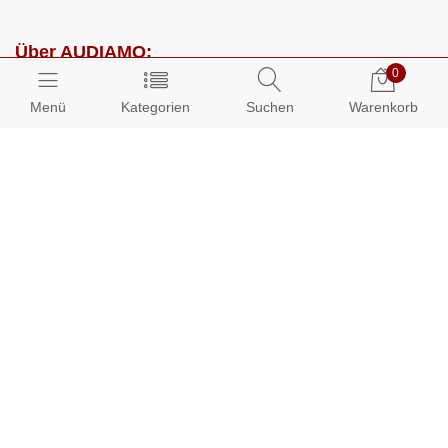
Über AUDIAMO:
0
Impressum
Menü
Kategorien
Suchen
Warenkorb
AGB
Datenschutz
Presse
Partnerprogramm
Kundenbereich:
Mein Konto
Bestellungen
Info-Center: