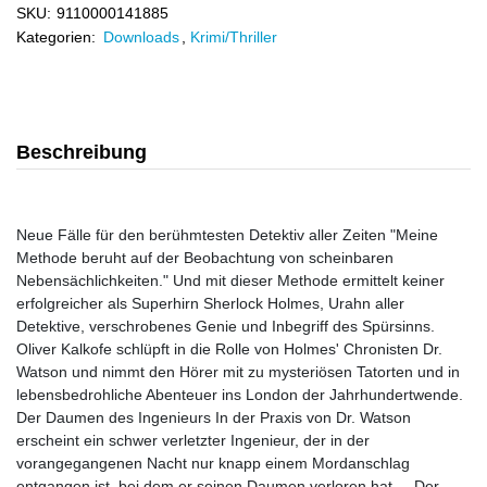
SKU:
9110000141885
Kategorien:
Downloads
,
Krimi/Thriller
Beschreibung
Neue Fälle für den berühmtesten Detektiv aller Zeiten "Meine
Methode beruht auf der Beobachtung von scheinbaren
Nebensächlichkeiten." Und mit dieser Methode ermittelt keiner
erfolgreicher als Superhirn Sherlock Holmes, Urahn aller
Detektive, verschrobenes Genie und Inbegriff des Spürsinns.
Oliver Kalkofe schlüpft in die Rolle von Holmes' Chronisten Dr.
Watson und nimmt den Hörer mit zu mysteriösen Tatorten und in
lebensbedrohliche Abenteuer ins London der Jahrhundertwende.
Der Daumen des Ingenieurs In der Praxis von Dr. Watson
erscheint ein schwer verletzter Ingenieur, der in der
vorangegangenen Nacht nur knapp einem Mordanschlag
entgangen ist, bei dem er seinen Daumen verloren hat ... Der