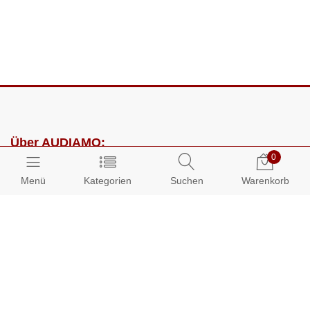
Über AUDIAMO:
0
Impressum
Menü
Kategorien
Suchen
Warenkorb
AGB
Datenschutz
Presse
Partnerprogramm
Kundenbereich: