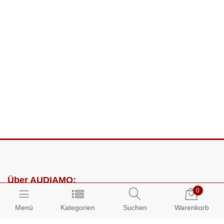
Über AUDIAMO:
0
Impressum
Menü
Kategorien
Suchen
Warenkorb
AGB