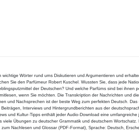
en wichtige Wörter rund ums Diskutieren und Argumentieren und erhalte
hen Sie den Parfümeur Robert Kuschel. Wussten Sie, dass jede Natio
ieblingsputzmittel der Deutschen? Und welche Parfüms sind bei ihnen p
 mitlesen, wenn Sie möchten. Die Transkription der Nachrichten und d
ehen und Nachsprechen ist der beste Weg zum perfekten Deutsch. Das
n Beiträgen, Interviews und Hintergrundberichten aus der deutschsprac
ws und Kultur-Tipps enthält jeder Audio-Download eine umfangreiche j
s viele Übungen zu deutscher Grammatik und deutschem Wortschatz. I
en zum Nachlesen und Glossar (PDF-Format), Sprache: Deutsch, Ersch