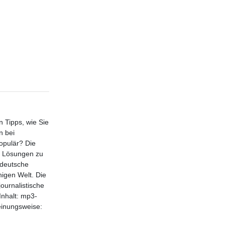
n Tipps, wie Sie
n bei
opulär? Die
ie Lösungen zu
 deutsche
higen Welt. Die
ournalistische
nhalt: mp3-
einungsweise: