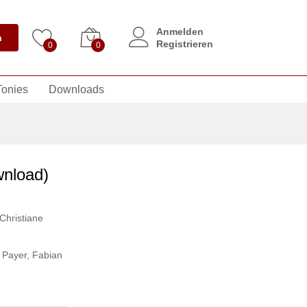
Anmelden
n
Registrieren
0
0
Tonies
Downloads
wnload)
Christiane
 Payer
,
Fabian