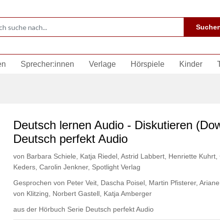
Suche
en
Sprecher:innen
Verlage
Hörspiele
Kinder
Deutsch lernen Audio - Diskutieren (Do
Deutsch perfekt Audio
von
Barbara Schiele
,
Katja Riedel
,
Astrid Labbert
,
Henriette Kuhrt
,
Keders
,
Carolin Jenkner
,
Spotlight Verlag
Gesprochen von
Peter Veit
,
Dascha Poisel
,
Martin Pfisterer
,
Ariane
von Klitzing
,
Norbert Gastell
,
Katja Amberger
aus der Hörbuch Serie
Deutsch perfekt Audio