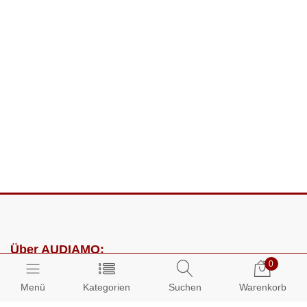
Über AUDIAMO:
0
Impressum
Menü
Kategorien
Suchen
Warenkorb
AGB