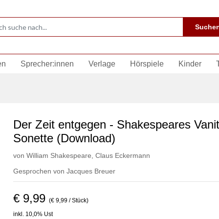
Suche
en
Sprecher:innen
Verlage
Hörspiele
Kinder
Der Zeit entgegen - Shakespeares Vani
Sonette (Download)
von
William Shakespeare
,
Claus Eckermann
Gesprochen von
Jacques Breuer
€ 9,99
(€ 9,99 / Stück)
inkl. 10,0% Ust