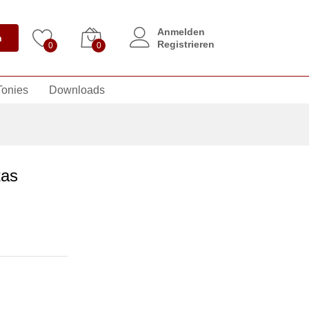
Anmelden
n
Registrieren
0
0
Tonies
Downloads
tas