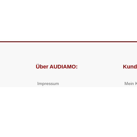
Über AUDIAMO:
Kund
Impressum
Mein 
AGB
Bestel
Datenschutz
Presse
Partnerprogramm