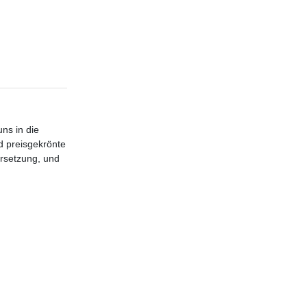
ns in die
d preisgekrönte
ersetzung, und