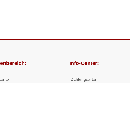
enbereich:
Info-Center:
Konto
Zahlungsarten
lungen
Versandkosten/Lieferzeiten
Widerrufsrecht
Nutzungsbedingungen
Allgemeine Hilfe