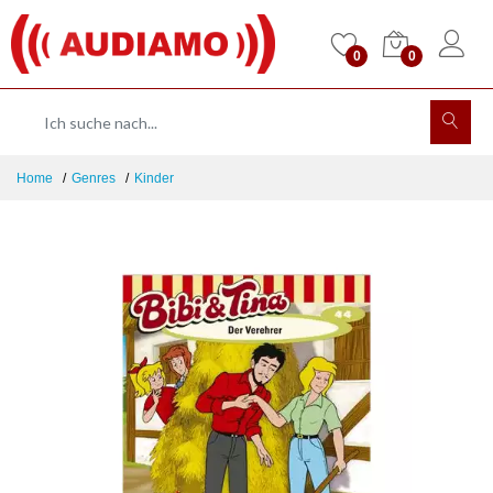
0
0
Home
Genres
Kinder