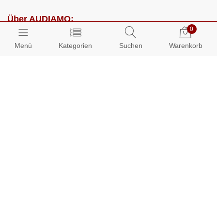
Über AUDIAMO:
0
Impressum
Menü
Kategorien
Suchen
Warenkorb
AGB
Datenschutz
Presse
Partnerprogramm
Kundenbereich:
Mein Konto
Bestellungen
Info-Center: