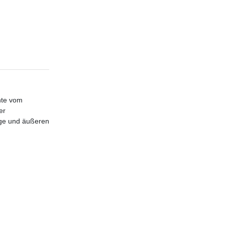
hte vom
er
age und äußeren