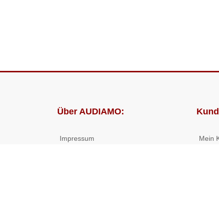
Über AUDIAMO:
Kund
Impressum
Mein 
AGB
Bestel
Datenschutz
Presse
Partnerprogramm