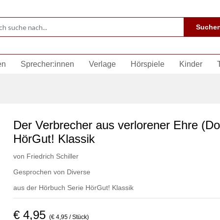
Suche
en
Sprecher:innen
Verlage
Hörspiele
Kinder
Der Verbrecher aus verlorener Ehre (D
HörGut! Klassik
von
Friedrich Schiller
Gesprochen von
Diverse
aus der Hörbuch Serie
HörGut! Klassik
€ 4,95
(€ 4,95 / Stück)