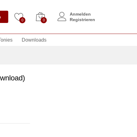
Anmelden
n
Registrieren
0
0
Tonies
Downloads
ownload)