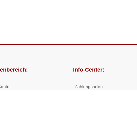
enbereich:
Info-Center:
Konto
Zahlungsarten
lungen
Versandkosten/Lieferzeiten
Widerrufsrecht
Nutzungsbedingungen
Allgemeine Hilfe