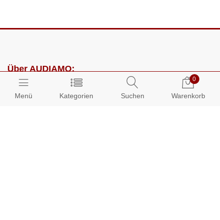
Über AUDIAMO:
0
Impressum
Menü
Kategorien
Suchen
Warenkorb
AGB
Datenschutz
Presse
Partnerprogramm
Kundenbereich:
Mein Konto