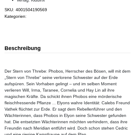
Verlag:
Kiddinx
SKU:
4001504190569
Kategorien:
Beschreibung
Der Stern von Threbe: Phobos, Herrscher des Bösen, will mit dem
„Stern von Threbe“ seine verlorene Schwester auf der Erde
aufspüren. Sein Vorhaben gelingt – und im selben Moment
verlieren Will, Irma, Taranee, Cornelia und Hay Lin all ihre
magischen Kräfte. Da schickt ihnen Phobos eine mörderische
fleischfressende Pflanze ... Elyons wahre Identität: Calebs Freund
Vathek flüchtet zur Erde. Er sagt dem Rebellenführer und den
Wächterinnen, dass Phobos in Elyon seine Schwester gefunden
hat. Die entsetzten Wächterinnen möchten verhindern, dass ihre
Freundin nach Meridian entführt wird. Doch schon stehen Cedric
und eine riesige Kampfraupe auf dem Plan ...