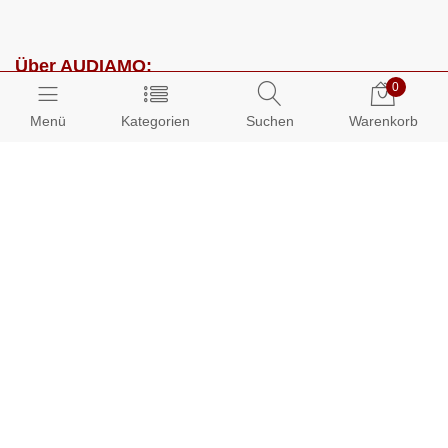
Über AUDIAMO:
0
Impressum
Menü
Kategorien
Suchen
Warenkorb
AGB
Datenschutz
Presse
Partnerprogramm
Kundenbereich:
Mein Konto
Bestellungen