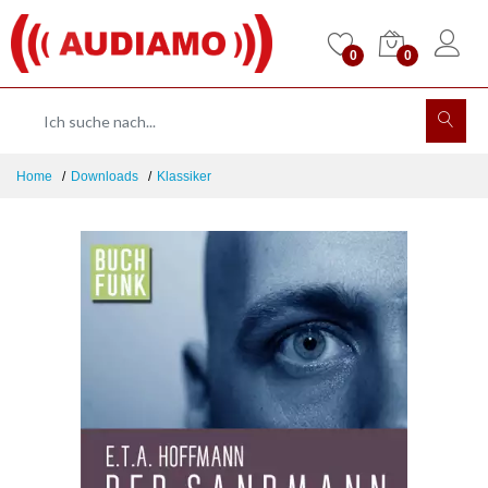
0
0
Home
Downloads
Klassiker