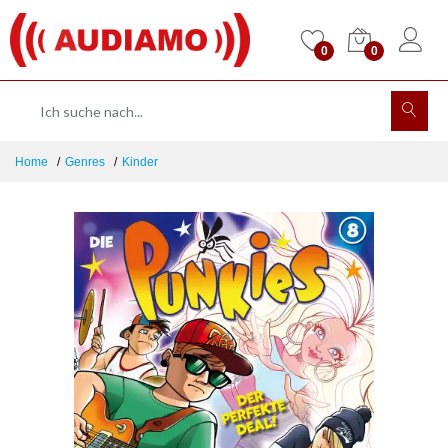
0
0
Home
Genres
Kinder