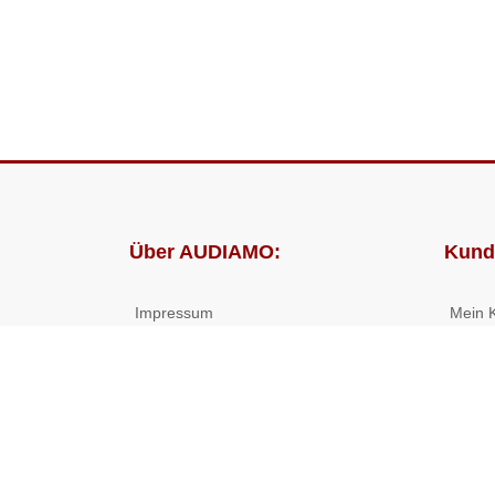
Über AUDIAMO:
Kund
Impressum
Mein 
AGB
Bestel
Datenschutz
Presse
Partnerprogramm