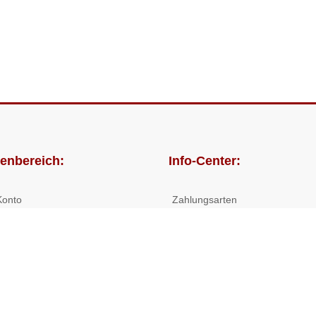
enbereich:
Info-Center:
Konto
Zahlungsarten
lungen
Versandkosten/Lieferzeiten
Widerrufsrecht
Nutzungsbedingungen
Allgemeine Hilfe