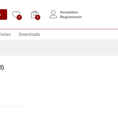
Anmelden
n
Registrieren
0
0
Tonies
Downloads
d)