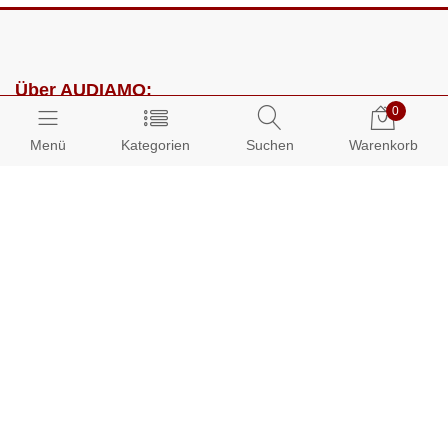
Über AUDIAMO:
0
Impressum
Menü
Kategorien
Suchen
Warenkorb
AGB
Datenschutz
Presse
Partnerprogramm
Kundenbereich:
Mein Konto
Bestellungen