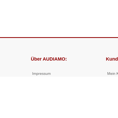
Über AUDIAMO:
Kund
Impressum
Mein 
AGB
Bestel
Datenschutz
Presse
Partnerprogramm