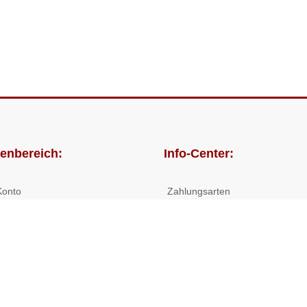
enbereich:
Info-Center:
Konto
Zahlungsarten
lungen
Versandkosten/Lieferzeiten
Widerrufsrecht
Nutzungsbedingungen
Allgemeine Hilfe