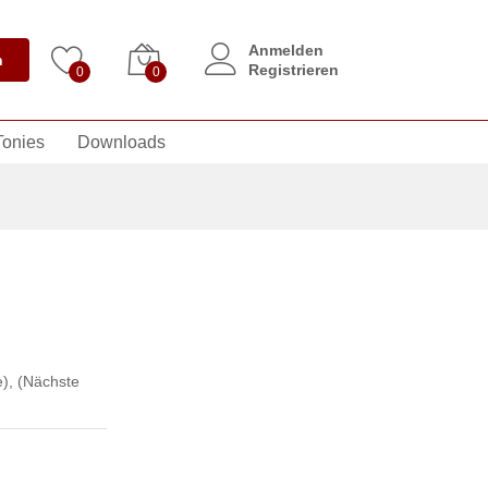
Anmelden
n
Registrieren
0
0
Tonies
Downloads
e)
,
(Nächste