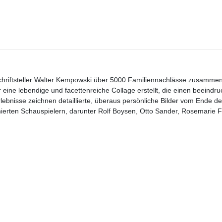
chriftsteller Walter Kempowski über 5000 Familiennachlässe zusamme
eine lebendige und facettenreiche Collage erstellt, die einen beeindr
rlebnisse zeichnen detaillierte, überaus persönliche Bilder vom Ende de
erten Schauspielern, darunter Rolf Boysen, Otto Sander, Rosemarie Fe