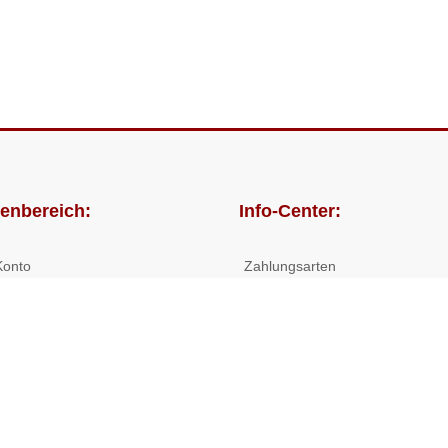
enbereich:
Info-Center:
Konto
Zahlungsarten
lungen
Versandkosten/Lieferzeiten
Widerrufsrecht
Nutzungsbedingungen
Allgemeine Hilfe