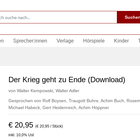
Suche
en
Sprecher:innen
Verlage
Hörspiele
Kinder
Der Krieg geht zu Ende (Download)
von
Walter Kempowski
,
Walter Adler
Gesprochen von
Rolf Boysen
,
Traugott Buhre
,
Achim Buch
,
Rosema
Michael Habeck
,
Gert Heidenreich
,
Achim Höppner
€ 20,95
(€ 20,95 / Stück)
inkl. 10,0% Ust