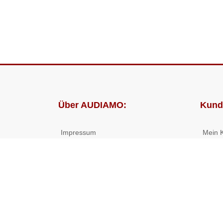
Über AUDIAMO:
Kund
Impressum
Mein 
AGB
Bestel
Datenschutz
Presse
Partnerprogramm