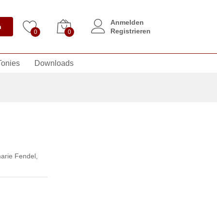
Anmelden
n
Registrieren
0
0
Tonies
Downloads
rie Fendel
,