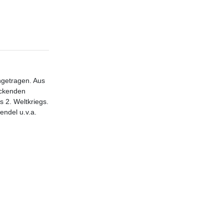
ngetragen. Aus
uckenden
s 2. Weltkriegs.
ndel u.v.a.