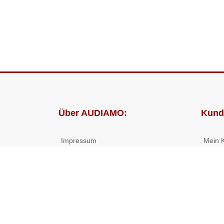
Über AUDIAMO:
Kund
Impressum
Mein 
AGB
Bestel
Datenschutz
Presse
Partnerprogramm