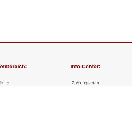
enbereich:
Info-Center:
Konto
Zahlungsarten
lungen
Versandkosten/Lieferzeiten
Widerrufsrecht
Nutzungsbedingungen
Allgemeine Hilfe