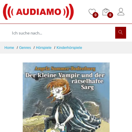
0
0
Home
Genres
Hörspiele
Kinderhörspiele