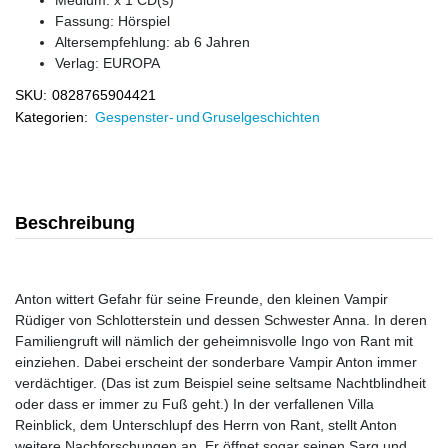
Medium: x 1 CD(s)
Fassung: Hörspiel
Altersempfehlung: ab 6 Jahren
Verlag:
EUROPA
SKU:
0828765904421
Kategorien:
Gespenster- und Gruselgeschichten
Beschreibung
Anton wittert Gefahr für seine Freunde, den kleinen Vampir
Rüdiger von Schlotterstein und dessen Schwester Anna. In deren
Familiengruft will nämlich der geheimnisvolle Ingo von Rant mit
einziehen. Dabei erscheint der sonderbare Vampir Anton immer
verdächtiger. (Das ist zum Beispiel seine seltsame Nachtblindheit
oder dass er immer zu Fuß geht.) In der verfallenen Villa
Reinblick, dem Unterschlupf des Herrn von Rant, stellt Anton
weitere Nachforschungen an. Er öffnet sogar seinen Sarg und