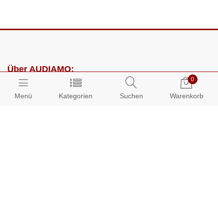
Über AUDIAMO:
0
Impressum
Menü
Kategorien
Suchen
Warenkorb
AGB
Datenschutz
Presse
Partnerprogramm
Kundenbereich:
Mein Konto