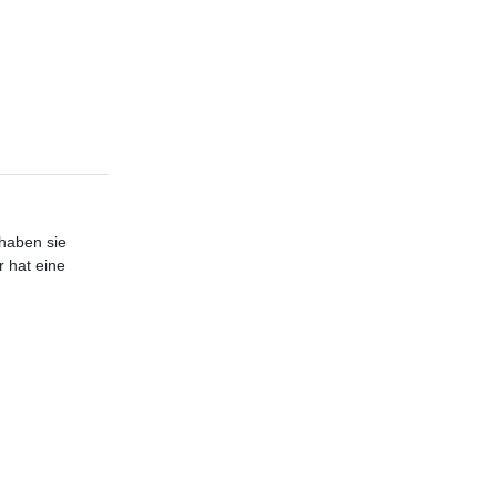
 haben sie
r hat eine