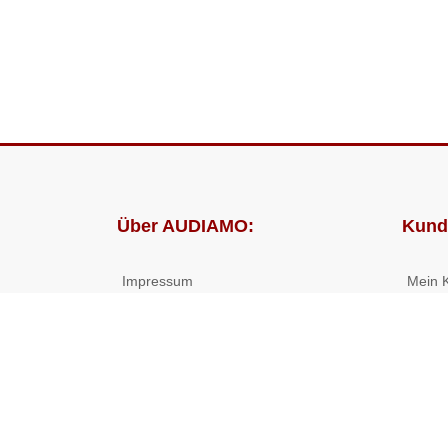
Über AUDIAMO:
Kund
Impressum
Mein 
AGB
Bestel
Datenschutz
Presse
Partnerprogramm