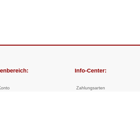
enbereich:
Info-Center:
Konto
Zahlungsarten
lungen
Versandkosten/Lieferzeiten
Widerrufsrecht
Nutzungsbedingungen
Allgemeine Hilfe