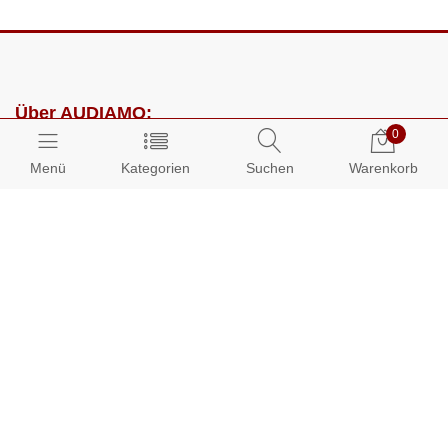
Über AUDIAMO:
0
Impressum
Menü
Kategorien
Suchen
Warenkorb
AGB
Datenschutz
Presse
Partnerprogramm
Kundenbereich:
Mein Konto
Bestellungen