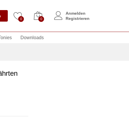
Anmelden
n
Registrieren
0
0
Tonies
Downloads
ährten