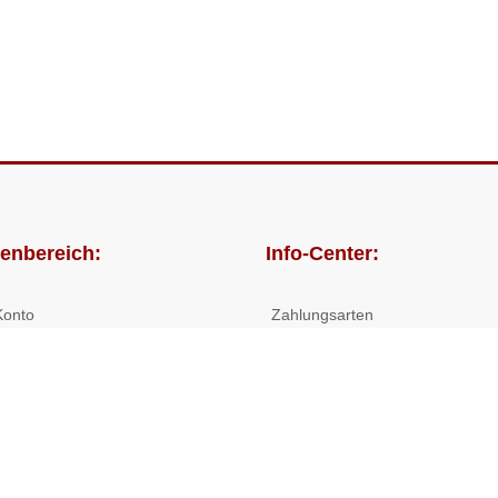
enbereich:
Info-Center:
Konto
Zahlungsarten
lungen
Versandkosten/Lieferzeiten
Widerrufsrecht
Nutzungsbedingungen
Allgemeine Hilfe