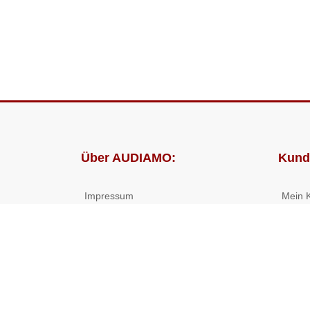
Über AUDIAMO:
Kund
Impressum
Mein 
AGB
Bestel
Datenschutz
Presse
Partnerprogramm