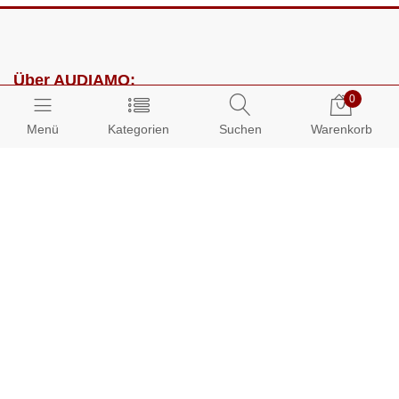
Über AUDIAMO:
0
Impressum
Menü
Kategorien
Suchen
Warenkorb
AGB
Datenschutz
Presse
Partnerprogramm
Kundenbereich:
Mein Konto
Bestellungen