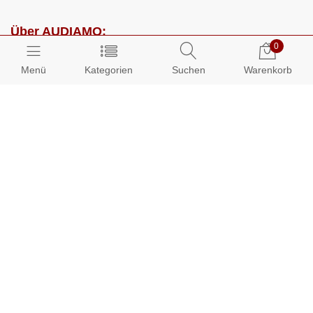
Über AUDIAMO:
0
Impressum
Menü
Kategorien
Suchen
Warenkorb
AGB
Datenschutz
Presse
Partnerprogramm
Kundenbereich:
Mein Konto
Bestellungen
Info-Center: