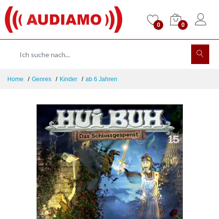
0
0
Home
Genres
Kinder
ab 6 Jahren