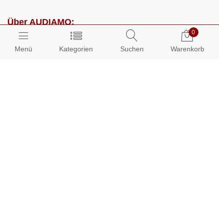
Über AUDIAMO:
0
Impressum
Menü
Kategorien
Suchen
Warenkorb
AGB
Datenschutz
Presse
Partnerprogramm
Kundenbereich:
Mein Konto
Bestellungen
Info-Center: